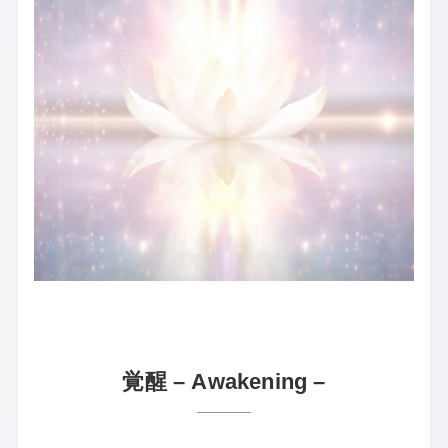
覚醒 – Awakening –