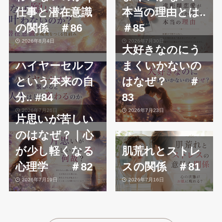
仕事と潜在意識
本当の理由とは..
の関係 ＃86
＃85
2026年8月4日
2026年7月30日
大好きなのにう
ハイヤーセルフ
まくいかないの
という本来の自
はなぜ？ ＃
分.. #84
83
2026年7月26日
2026年7月23日
片思いが苦しい
のはなぜ？｜心
が少し軽くなる
肌荒れとストレ
心理学 ＃82
スの関係 ＃81
2026年7月19日
2026年7月16日