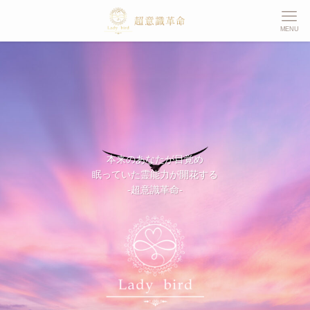
MENU
本来のあなたが目覚め
本来のあなたが目覚め
魂を解放しアップデートへ導く
眠っていた霊能力が開花する
眠っていた霊能力が開花する
ソウルコード覚醒プログラム
-超意識革命-
-超意識革命-