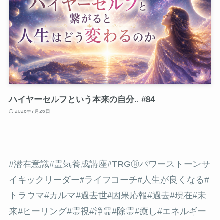
ハイヤーセルフという本来の自分.. #84
2026年7月26日
#潜在意識
#霊気養成講座#TRGⓇパワーストーンサ
イキックリーダー#ライフコーチ#人生が良くなる
#
トラウマ
#カルマ
#過去世
#因果応報
#過去
#現在
#未
来
#ヒーリング
#霊視
#浄霊
#除霊
#癒し
#エネルギー