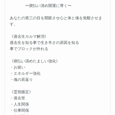
〜禊払い清め開運に導く〜
あなたの第三の目を開眼させ心と体と魂を覚醒させま
す。
《過去生カルマ解消》
過去生を知る事で生き辛さの原因を知る
事でブロックが外れる
《禊払い清めたましい強化》
・お祓い
・エネルギー強化
・魂の若返り
《霊視鑑定》
・過去世
・人生関係
・仕事関係