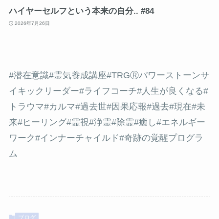
ハイヤーセルフという本来の自分.. #84
2026年7月26日
#潜在意識
#霊気養成講座#TRGⓇパワーストーンサ
イキックリーダー#ライフコーチ#人生が良くなる
#
トラウマ
#カルマ
#過去世
#因果応報
#過去
#現在
#未
来
#ヒーリング
#霊視
#浄霊
#除霊
#癒し
#エネルギー
ワーク
#インナーチャイルド
#奇跡の覚醒プログラ
ム
ブログ