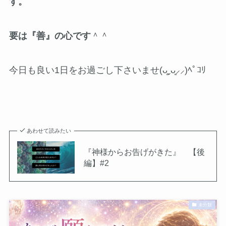
す。
要は『善』の心です
＾＾
今日も良い1日をお過ごし下さいませ(ᴗ͈ˬᴗ͈⸝⸝)ﾍﾟｺﾘ
あわせて読みたい
『神様からお告げがきた』 【後
編】#2
未分類