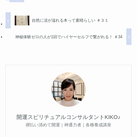
自然に涙が溢れる本って素晴らしい ＃３１
神秘体験ゼロの人が1回でハイヤーセルフで繋がれる！ ＃34
開運スピリチュアルコンサルタントKIKO♪
禊払い清めて開運｜神通力者｜各種養成講座