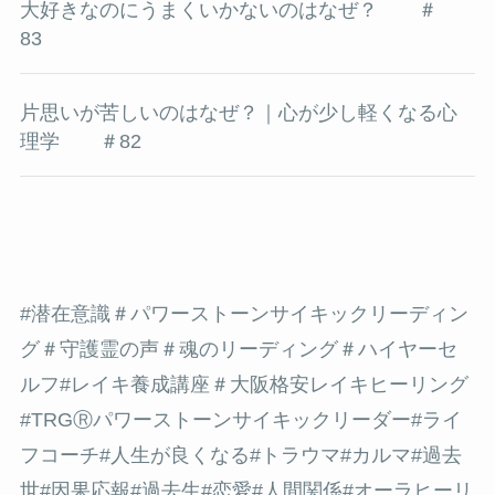
大好きなのにうまくいかないのはなぜ？ ＃
83
片思いが苦しいのはなぜ？｜心が少し軽くなる心
理学 ＃82
#潜在意識
＃パワーストーンサイキックリーディン
グ＃守護霊の声＃魂のリーディング＃ハイヤーセ
ルフ
#レイキ養成講座＃大阪格安レイキヒーリング
#TRGⓇパワーストーンサイキックリーダー#ライ
フコーチ#人生が良くなる
#トラウマ
#カルマ
#過去
世
#因果応報
#過去生
#
恋愛
#
人間関係
#オーラヒーリ