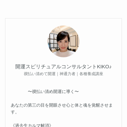
開運スピリチュアルコンサルタントKIKO♪
禊払い清めて開運｜神通力者｜各種養成講座
〜禊払い清め開運に導く〜
あなたの第三の目を開眼させ心と体と魂を覚醒させま
す。
《過去生カルマ解消》