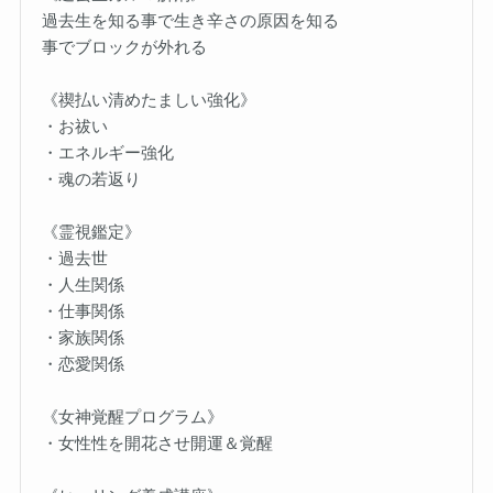
過去生を知る事で生き辛さの原因を知る
事でブロックが外れる
《禊払い清めたましい強化》
・お祓い
・エネルギー強化
・魂の若返り
《霊視鑑定》
・過去世
・人生関係
・仕事関係
・家族関係
・恋愛関係
《女神覚醒プログラム》
・女性性を開花させ開運＆覚醒