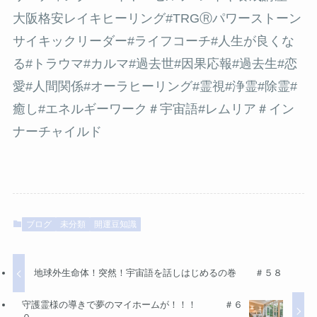
大阪格安レイキヒーリング#TRGⓇパワーストーン
サイキックリーダー#ライフコーチ#人生が良くな
る
#トラウマ
#カルマ
#過去世
#因果応報
#過去生
#
恋
愛#
人間関係#オーラヒーリング
#霊視
#浄霊
#除霊
#
癒し
#エネルギーワーク
＃宇宙語#レムリア＃イン
ナーチャイルド
ブログ
未分類
開運豆知識
地球外生命体！突然！宇宙語を話しはじめるの巻 ＃５８
守護霊様の導きで夢のマイホームが！！！ ＃６