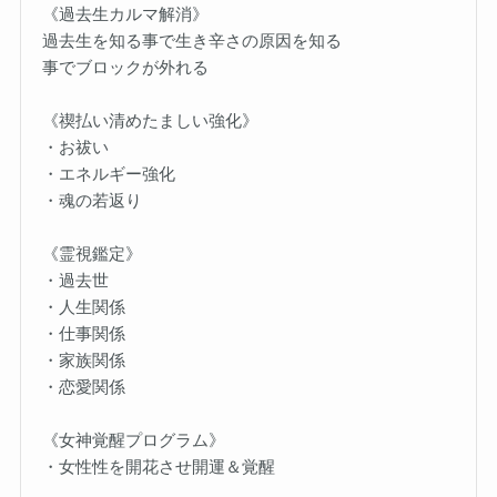
《過去生カルマ解消》
過去生を知る事で生き辛さの原因を知る
事でブロックが外れる
《禊払い清めたましい強化》
・お祓い
・エネルギー強化
・魂の若返り
《霊視鑑定》
・過去世
・人生関係
・仕事関係
・家族関係
・恋愛関係
《女神覚醒プログラム》
・女性性を開花させ開運＆覚醒