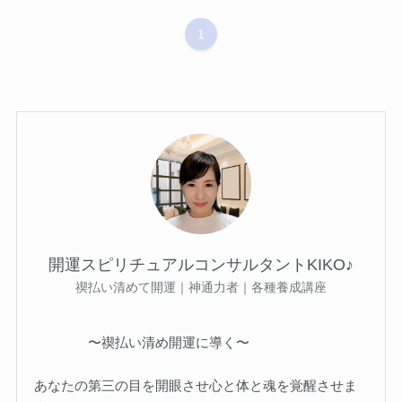
1
開運スピリチュアルコンサルタントKIKO♪
禊払い清めて開運｜神通力者｜各種養成講座
〜禊払い清め開運に導く〜
あなたの第三の目を開眼させ心と体と魂を覚醒させま