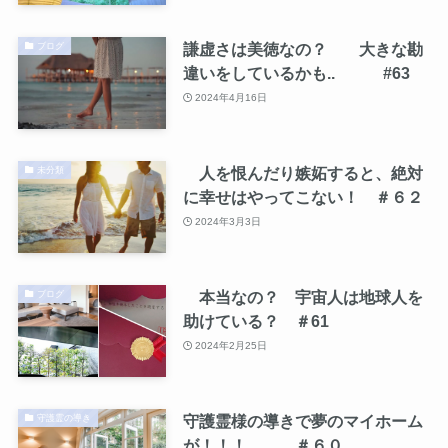
謙虚さは美徳なの？ 大きな勘
ブログ
違いをしているかも.. #63
2024年4月16日
人を恨んだり嫉妬すると、絶対
未分類
に幸せはやってこない！ ＃６２
2024年3月3日
本当なの？ 宇宙人は地球人を
ブログ
助けている？ ＃61
2024年2月25日
守護霊様の導きで夢のマイホーム
守護霊の導き
が！！！ ＃６０